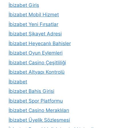
İbizabet Giriş
İbizabet Mobil Hizmet
İbizabet Yeni Fırsatlar
İbizabet Şikayet Adresi
İbizabet Heyecanlı Bahisler
İbizabet Oyun Eylemleri
İbizabet Casino Çeşitliliği
İbizabet Altyapı Kontrolü
İbizabet
İbizabet Bahis Girişi
İbizabet Spor Platformu
İbizabet Casino Meraklıları
İbizabet Üyelik Sözleşmesi