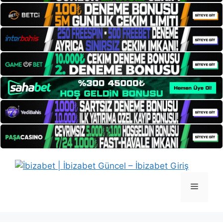
İçeriğe
atla
Menü