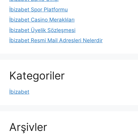
İbizabet Spor Platformu
İbizabet Casino Meraklıları
İbizabet Üyelik Sözleşmesi
İbizabet Resmi Mail Adresleri Nelerdir
Kategoriler
İbizabet
Arşivler