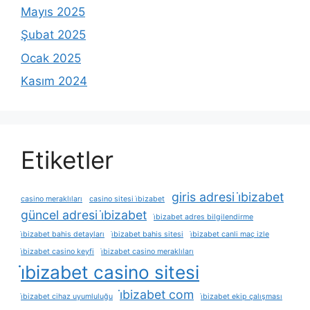
Mayıs 2025
Şubat 2025
Ocak 2025
Kasım 2024
Etiketler
giris adresi i̇bizabet
casino meraklıları
casino sitesi i̇bizabet
güncel adresi i̇bizabet
i̇bizabet adres bilgilendirme
i̇bizabet bahis detayları
i̇bizabet bahis sitesi
i̇bizabet canli maç izle
i̇bizabet casino keyfi
i̇bizabet casino meraklıları
i̇bizabet casino sitesi
i̇bizabet com
i̇bizabet cihaz uyumluluğu
i̇bizabet ekip çalışması