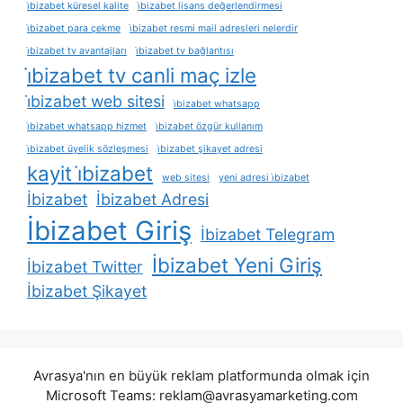
i̇bizabet küresel kalite
i̇bizabet lisans değerlendirmesi
i̇bizabet para çekme
i̇bizabet resmi mail adresleri nelerdir
i̇bizabet tv avantajları
i̇bizabet tv bağlantısı
i̇bizabet tv canli maç izle
i̇bizabet web sitesi
i̇bizabet whatsapp
i̇bizabet whatsapp hizmet
i̇bizabet özgür kullanım
i̇bizabet üyelik sözleşmesi
i̇bizabet şikayet adresi
kayit i̇bizabet
web sitesi
yeni adresi i̇bizabet
İbizabet
İbizabet Adresi
İbizabet Giriş
İbizabet Telegram
İbizabet Yeni Giriş
İbizabet Twitter
İbizabet Şikayet
Avrasya'nın en büyük reklam platformunda olmak için
Microsoft Teams:
reklam@avrasyamarketing.com