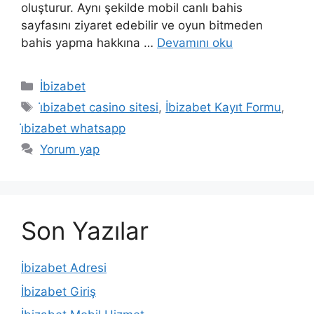
oluşturur. Aynı şekilde mobil canlı bahis
sayfasını ziyaret edebilir ve oyun bitmeden
bahis yapma hakkına …
Devamını oku
Kategoriler
İbizabet
Etiketler
i̇bizabet casino sitesi
,
İbizabet Kayıt Formu
,
i̇bizabet whatsapp
Yorum yap
Son Yazılar
İbizabet Adresi
İbizabet Giriş