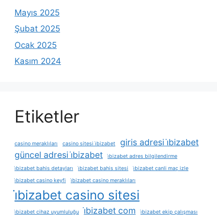
Mayıs 2025
Şubat 2025
Ocak 2025
Kasım 2024
Etiketler
giris adresi i̇bizabet
casino meraklıları
casino sitesi i̇bizabet
güncel adresi i̇bizabet
i̇bizabet adres bilgilendirme
i̇bizabet bahis detayları
i̇bizabet bahis sitesi
i̇bizabet canli maç izle
i̇bizabet casino keyfi
i̇bizabet casino meraklıları
i̇bizabet casino sitesi
i̇bizabet com
i̇bizabet cihaz uyumluluğu
i̇bizabet ekip çalışması