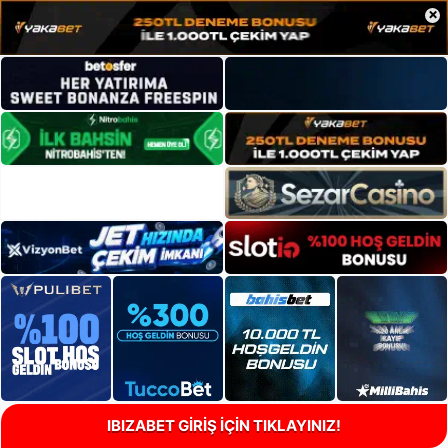
×
IBIZABET GİRİŞ İÇİN TIKLAYINIZ!