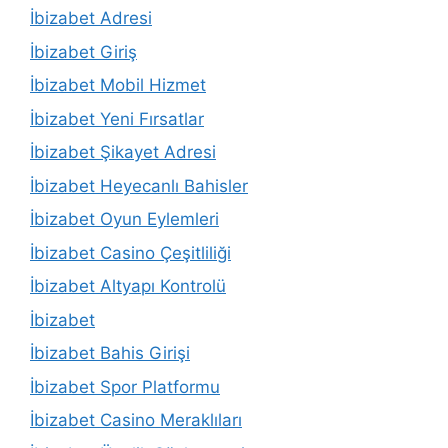
İbizabet Adresi
İbizabet Giriş
İbizabet Mobil Hizmet
İbizabet Yeni Fırsatlar
İbizabet Şikayet Adresi
İbizabet Heyecanlı Bahisler
İbizabet Oyun Eylemleri
İbizabet Casino Çeşitliliği
İbizabet Altyapı Kontrolü
İbizabet
İbizabet Bahis Girişi
İbizabet Spor Platformu
İbizabet Casino Meraklıları