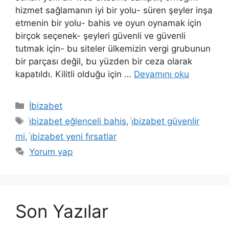
hizmet sağlamanın iyi bir yolu- süren şeyler inşa
etmenin bir yolu- bahis ve oyun oynamak için
birçok seçenek- şeyleri güvenli ve güvenli
tutmak için- bu siteler ülkemizin vergi grubunun
bir parçası değil, bu yüzden bir ceza olarak
kapatıldı. Kilitli olduğu için …
Devamını oku
Kategoriler
İbizabet
Etiketler
i̇bizabet eğlenceli bahis
,
i̇bizabet güvenlir
mi
,
i̇bizabet yeni fırsatlar
Yorum yap
Son Yazılar